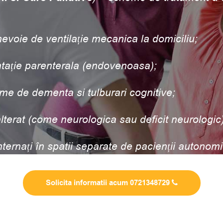
evoie de ventilație mecanica la domiciliu;
ntație parenterala (endovenoasa);
rme de dementa si tulburari cognitive;
lterat (come neurologica sau deficit neurologic)
internați în spatii separate de pacienții autonomi
Solicita informatii acum 0721348729