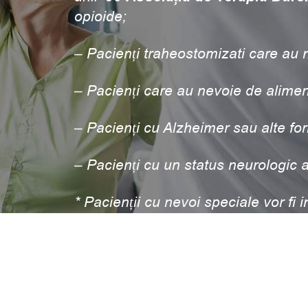
opioide;
– Pacienți traheostomizati care au n
– Pacienți care au nevoie de alime
– Pacienți cu Alzheimer sau alte fo
– Pacienți cu un status neurologic a
* Pacienții cu nevoi speciale vor fi 