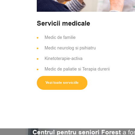
Servicii medicale
Medic de familie
Medic neurolog si psihiatru
Kinetoterapie-activa
Medic de paliatie si Terapia durerii
Vezi toate serviciile
Centrul pentru seniori Forest
a fo