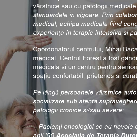
vârstnice sau cu patologii medicale 
standardele in vigoare. Prin colabor
medical, echipa medicala fiind con
experiența în terapie intensiva si pal
Coordonatorul centrului, Mihai Bac
medical. Centrul Forest a fost gândi
medicala si un centru pentru seniori,
spațiu confortabil, prietenos si curat
Pe lângă persoanele vârstnice auton
socializare sub atenta supraveghere 
patologii cronice si/sau severe:
– Pacienți oncologici ce au nevoie de
anii ’90
Asociația de Terapia Dureri