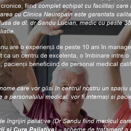
cronice, fiind
complet echipat cu facilitați care
area cu Clinica Neuropain este garantata calita
dusa de dl. dr Sandu Lucian, medic cu peste 35
iatie.
anu are o experiență de peste 10 ani în manag
t ca un centru de excelenta, o îmbinare intre o 
 pacienții beneficiind de personal medical calif
.
ome care vor găsi în centrul nostru un spațiu 
a personalului medical, vor fi internați si pacie
 îngrijiri paliative (Dr Sandu fiind medicul car
i si Cure Paliative
) – scheme de tratament a d