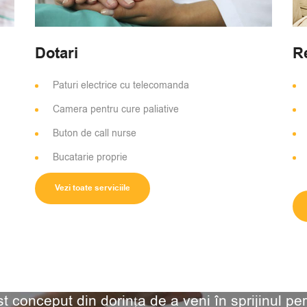
Dotari
R
Paturi electrice cu telecomanda
Camera pentru cure paliative
Buton de call nurse
Bucatarie proprie
Vezi toate serviciile
st conceput din dorința de a veni în sprijinul pe