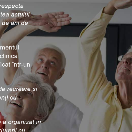
 respecta
tea actului
 de ani de
ementul
clinica
icat într-un
de recreere si
nți cu
e a organizat in
urerii cu