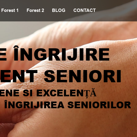
Forest 1
Forest 2
BLOG
CONTACT
 ÎNGRIJIRE
ENT SENIORI
ENE SI EXCELENȚĂ
 ÎNGRIJIREA SENIORILOR